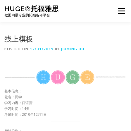
Skip
HUGE®托福雅思
to
Menu
content
做国内最专业的托福备考平台
TOEFL课程｜其他课程
TOEFL各科主页
线上模板
POSTED ON
12/31/2019
BY
JIUMING HU
TOEFL干货资料
备考｜课程规划
团队
BJ北京｜OFFICE
托福题库登陆
基本信息：
化名：同学
学习内容：口语营
学习时间：14天
考试时间：2019年12月1日
初始分数：