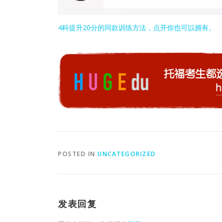
4
科提升20分的同款训练方法，点开你也可以拥有。
POSTED IN
UNCATEGORIZED
发表回复