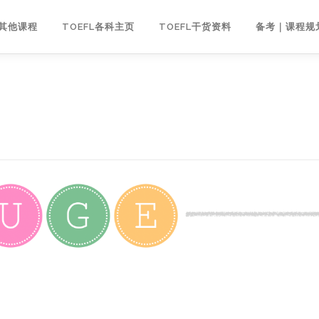
｜其他课程
TOEFL各科主页
TOEFL干货资料
备考｜课程规