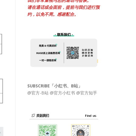
我们非常重视与您的通话与会谈。
请在通话或会面前，提前与我们进行预
约，以免不周。感谢配合。
SUBSCRIBE「小红书、B站」
@官方-B站
@官方小红书
@官方知乎