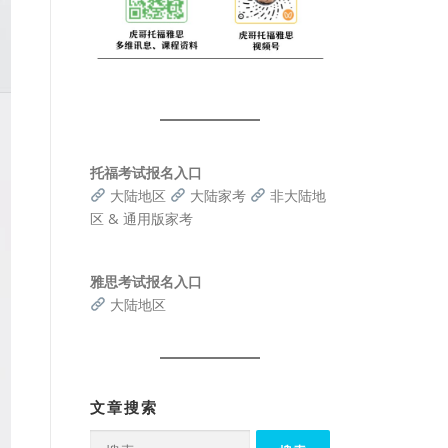
托福考试报名入口
大陆地区
大陆家考
非大陆地
区 & 通用版家考
雅思考试报名入口
大陆地区
文章搜索
搜