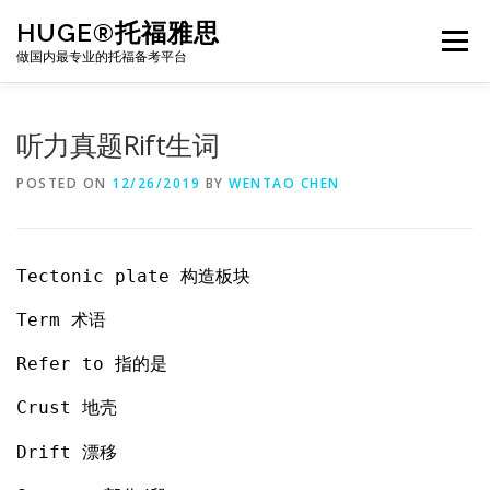
Skip
HUGE®托福雅思
to
Menu
content
做国内最专业的托福备考平台
TOEFL课程｜其他课程
TOEFL各科主页
听力真题Rift生词
POSTED ON
12/26/2019
BY
WENTAO CHEN
TOEFL干货资料
备考｜课程规划
团队
Tectonic plate 构造板块
BJ北京｜OFFICE
托福题库登陆
Term 术语
Refer to 指的是
Crust 地壳
Drift 漂移