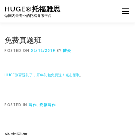
Skip
HUGE®托福雅思
to
Menu
content
做国内最专业的托福备考平台
TOEFL课程｜其他课程
TOEFL各科主页
免费真题班
POSTED ON
02/12/2019
BY
陆炎
TOEFL干货资料
备考｜课程规划
团队
HUGE教育送礼了，开年礼包免费送！点击领取
。
BJ北京｜OFFICE
托福题库登陆
POSTED IN
写作
,
托福写作