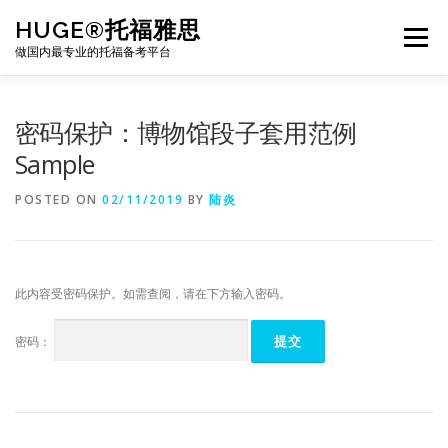
Skip
HUGE®托福雅思
to
Menu
content
做国内最专业的托福备考平台
TOEFL课程｜其他课程
TOEFL各科主页
密码保护：博物馆段子套用范例
Sample
TOEFL干货资料
备考｜课程规划
团队
POSTED ON
02/11/2019
BY
陆炎
BJ北京｜OFFICE
托福题库登陆
此内容受密码保护。如需查阅，请在下方输入密码。
密码：