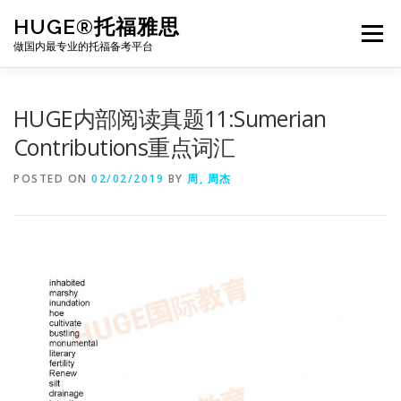
Skip
HUGE®托福雅思
to
Menu
content
做国内最专业的托福备考平台
TOEFL课程｜其他课程
TOEFL各科主页
HUGE内部阅读真题11:Sumerian
Contributions重点词汇
TOEFL干货资料
备考｜课程规划
团队
POSTED ON
02/02/2019
BY
周, 周杰
BJ北京｜OFFICE
托福题库登陆