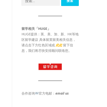
索：
留学相关「HUGE」
HUGE提供：英、美、加、新、HK等地
区留学建议 具体留英留美相关信息，
请点击下方红色区域或
此处
留下信
息，我们将尽快安排顾问联络您。
合作咨询
官方电邮：
email us