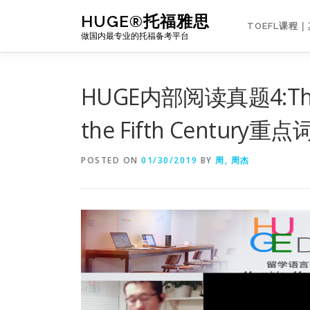
Skip
HUGE®托福雅思
to
TOEFL课程
做国内最专业的托福备考平台
content
HUGE内部阅读真题4:The W
the Fifth Century
POSTED ON
01/30/2019
BY
周, 周杰
视
频
播
放
器