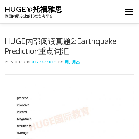
Skip
HUGE®托福雅思
to
Menu
content
做国内最专业的托福备考平台
TOEFL课程｜其他课程
TOEFL各科主页
HUGE内部阅读真题2:Earthquake
Prediction重点词汇
TOEFL干货资料
备考｜课程规划
团队
POSTED ON
01/26/2019
BY
周, 周杰
BJ北京｜OFFICE
托福题库登陆