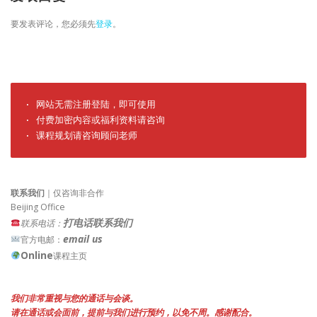
要发表评论，您必须先
登录
。
· 网站无需注册登陆，即可使用

· 付费加密内容或福利资料请咨询

· 课程规划请咨询顾问老师
联系我们
｜仅咨询非合作
Beijing Office
打电话联系我们
联系电话：
email us
官方电邮：
Online
课程主页
我们非常重视与您的通话与会谈。
请在通话或会面前，提前与我们进行预约，以免不周。感谢配合。