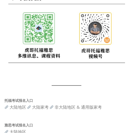
托福考试报名入口
大陆地区
大陆家考
非大陆地区 & 通用版家考
雅思考试报名入口
大陆地区