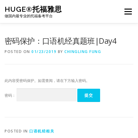
Skip
HUGE®托福雅思
to
Menu
content
做国内最专业的托福备考平台
TOEFL课程｜其他课程
TOEFL各科主页
密码保护：口语机经真题班|Day4
POSTED ON
01/23/2019
BY
CHINGLING FUNG
TOEFL干货资料
备考｜课程规划
团队
此内容受密码保护。如需查阅，请在下方输入密码。
BJ北京｜OFFICE
托福题库登陆
密码：
POSTED IN
口语机经相关