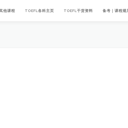
｜其他课程
TOEFL各科主页
TOEFL干货资料
备考｜课程规