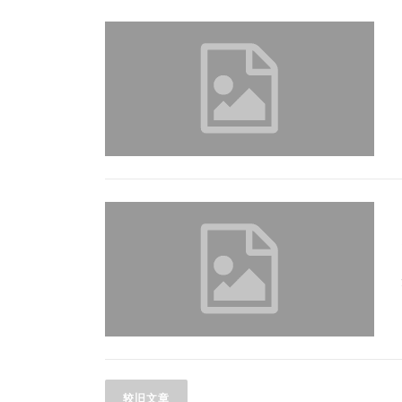
文
较旧文章