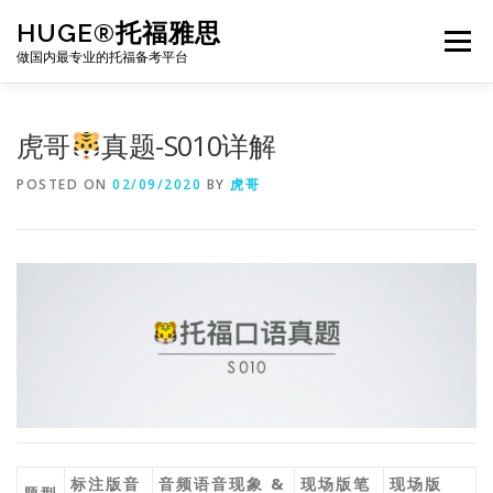
Skip
HUGE®托福雅思
to
Menu
content
做国内最专业的托福备考平台
TOEFL课程｜其他课程
TOEFL各科主页
虎哥
真题-S010详解
POSTED ON
02/09/2020
BY
虎哥
TOEFL干货资料
备考｜课程规划
团队
BJ北京｜OFFICE
托福题库登陆
标注版音
音频语音现象 &
现场版笔
现场版