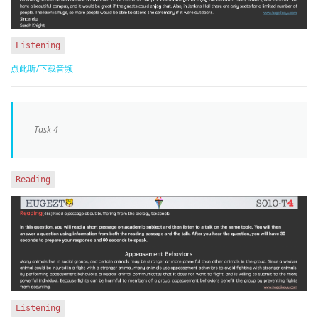
Listening
点此听/下载音频
Task 4
Reading
Listening